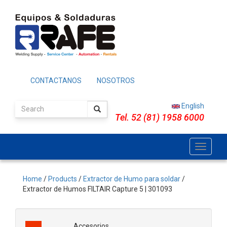
Skip
to
main
content
CONTACTANOS
NOSOTROS
English
Tel. 52 (81) 1958 6000
Toggle
navigati
Home
/
Products
/
Extractor de Humo para soldar
/
Extractor de Humos FILTAIR Capture 5 | 301093
Accesorios