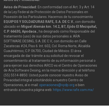
Aviso de Privacidad:
En conformidad con el Art. 3 y Art. 14
de la Ley Federal de Protección de Datos Personales en
Posesión de los Particulares. Hacemos de tu conocimiento
EQUIPOS Y SOLDADURAS RAFE, S.A. DE C.V.
, con domicilio
ubicado en
Miguel Alemán km. 14.2, B7, Ejido El Mezquital,
C.P. 66630, Apodaca.
, ha designado como Responsable del
tratamiento (uso) de sus datos personales a: ARA
SOFTWARE DESING, S.A. DE C.V., con domicilio en Calle
Zacatecas #24, Piso 6 Int. 602, Col. Roma Norte, Alcaldía
Cuauhtémoc, C.P. 06700, Ciudad de México. El área
encargada de dar trámite a su solicitud de revocar el
consentimiento al tratamiento de su información personal o
para ejercer sus derechos ARCO es el Centro de Operaciones
de Ara Software Desing, en la misma dirección y al teléfono
(55) 5514-8850. Usted puede conocer nuestro Aviso de
Privacidad integral solicitándolo a nuestro Centro de
Operaciones, al e-mail:
operaciones@vydp.org
o bien
entrando a nuestra página web:
https://www.rafe.com.mx/