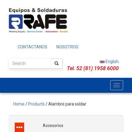
Skip
to
main
content
CONTACTANOS
NOSOTROS
English
Tel. 52 (81) 1958 6000
Toggle
navigati
Home
/
Products
/ Alambre para soldar
Accesorios